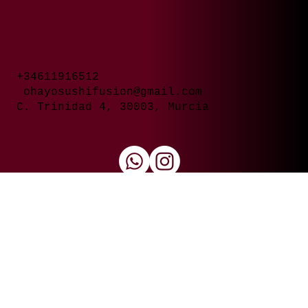
CONTACTO
+34611916512
ohayosushifusion@gmail.com
C. Trinidad 4, 30003, Murcia