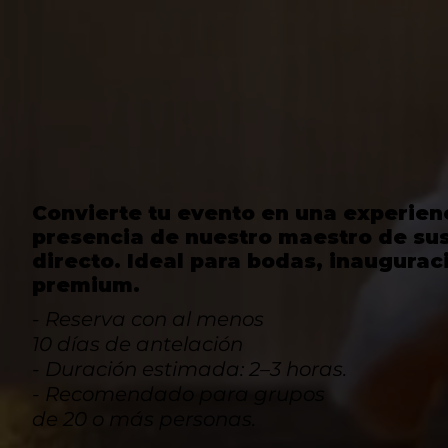
Convierte tu evento en una experienc
presencia de nuestro maestro de sus
directo. Ideal para bodas, inaugurac
premium.
-
Reserva con al menos
10 días de antelación
-
Duración estimada: 2–3 horas.
-
Recomendado para grupos
de 20 o más personas.