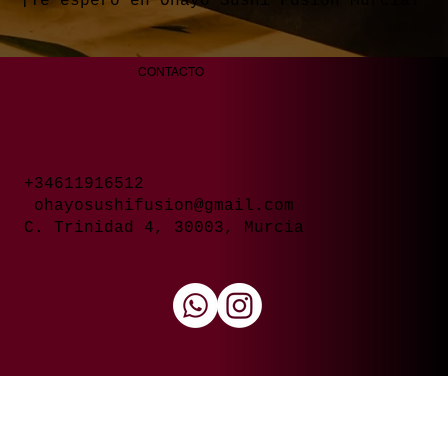
¡Te espero en Ohayo Sushi Fusion Murcia!
CONTACTO
+34611916512
ohayosushifusion@gmail.com
C. Trinidad 4, 30003, Murcia