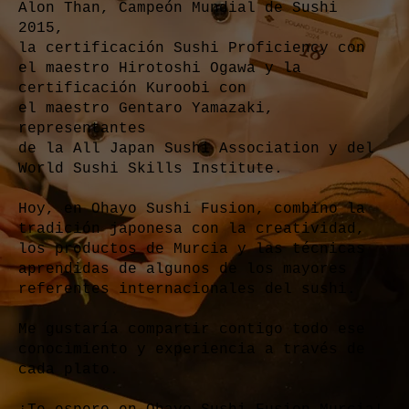
Alon Than, Campeón Mundial de Sushi
2015,
la certificación Sushi Proficiency con
el maestro Hirotoshi Ogawa y la
certificación Kuroobi con
el maestro Gentaro Yamazaki,
representantes
de la All Japan Sushi Association y del
World Sushi Skills Institute.
Hoy, en Ohayo Sushi Fusion, combino la
tradición japonesa con la creatividad,
los productos de Murcia y las técnicas
aprendidas de algunos de los mayores
referentes internacionales del sushi.
Me gustaría compartir contigo todo ese
conocimiento y experiencia a través de
cada plato.