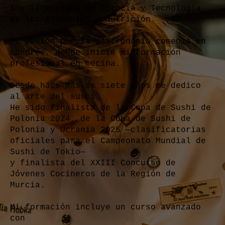
Soy licenciada en Ciencia y Tecnología
de los Alimentos y Nutrición.
Mi pasión por la gastronomía comenzó en
Londres, donde inicié mi formación
profesional en cocina.
Desde hace más de siete años me dedico
al arte del sushi.
He sido finalista de la Copa de Sushi de
Polonia 2024, de la Copa de Sushi de
Polonia y Ucrania 2025 —clasificatorias
oficiales para el Campeonato Mundial de
Sushi de Tokio—
y finalista del XXIII Concurso de
Jóvenes Cocineros de la Región de
Murcia.
Mi formación incluye un curso avanzado
con