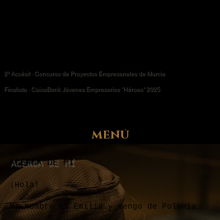
2º Accésit · Concurso de Proyectos Empresariales de Murcia
Finalista · CaixaBank Jóvenes Empresarios "Héroes" 2025
MENÚ
ACERCA DE MÍ
¡Hola!
Mi nombre es Emilia y vengo de Polonia.