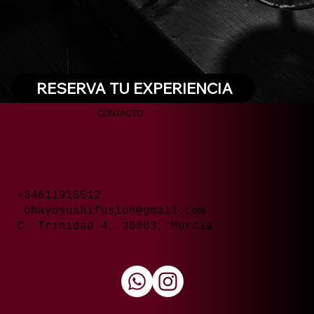
RESERVA TU EXPERIENCIA
CONTACTO
+34611916512
ohayosushifusion@gmail.com
C. Trinidad 4, 30003, Murcia