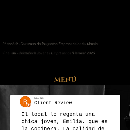
2º Accésit · Concurso de Proyectos Empresariales de Murcia
Finalista · CaixaBank Jóvenes Empresarios "Héroes" 2025
MENÚ
Rubén Julián
Client Review
El local lo regenta una
chica joven, Emilia, que es
la cocinera. La calidad de