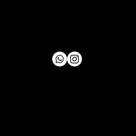
CONTACTO
611916512
yosushifusion@gmail.com
Trinidad 4, 30003, Murcia